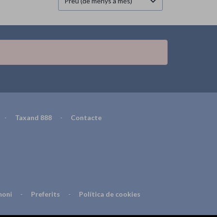
Preu (de menys a més)
-
Taxand 888
-
Contacte
moni
-
Preferits
-
Política de cookies