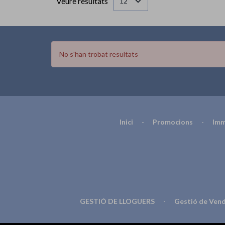
Veure resultats
12
No s'han trobat resultats
Inici
-
Promocions
-
Imm
GESTIÓ DE LLOGUERS
-
Gestió de Ven