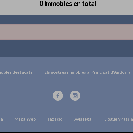
0 immobles en total
obles destacats
-
Els nostres immobles al Principat d'Andorra
da
-
Mapa Web
-
Taxació
-
Avís legal
-
Lloguer/Patri