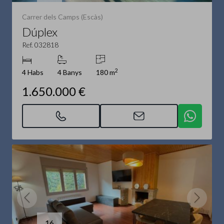
Carrer dels Camps (Escàs)
Dúplex
Ref. 032818
2
4 Habs
4 Banys
180 m
1.650.000 €
16