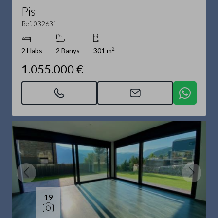
Pis
Ref. 032631
2
2 Habs
2 Banys
301 m
1.055.000 €
19