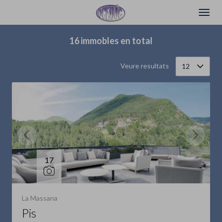
Filtrar
Ordena
16 immobles en total
Veure resultats
12
17
La Massana
Pis