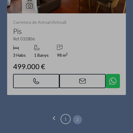
Carretera de Arinsal (Arinsal)
Pis
Ref. 032806
2
3 Habs
1 Banys
98 m
499.000 €
chevron_left
1
2