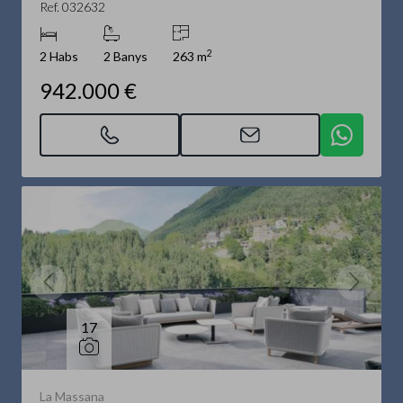
Ref. 032632
2
2 Habs
2 Banys
263 m
942.000 €
17
La Massana