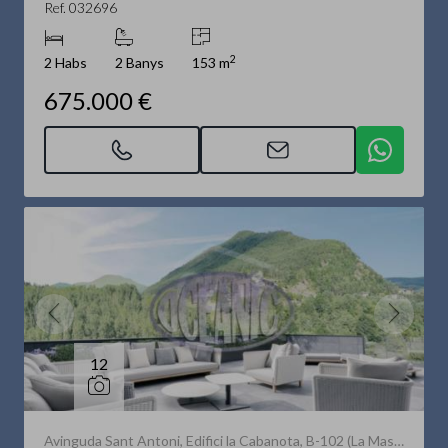
Ref. 032696
2
2 Habs
2 Banys
153 m
675.000 €
12
Avinguda Sant Antoni, Edifici la Cabanota, B-102 (La Massana)