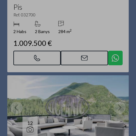
Pis
Ref. 032700
2
2 Habs
2 Banys
284 m
1.009.500 €
12