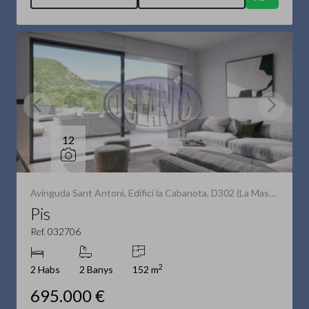
12
Avinguda Sant Antoni, Edifici la Cabanota, D302 (La Massana)
Pis
Ref. 032706
2
2 Habs
2 Banys
152 m
695.000 €