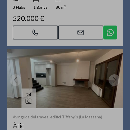
2
3 Habs
1 Banys
80 m
520.000 €
24
Avinguda del traves, edifici Tiffany`s (La Massana)
Àtic