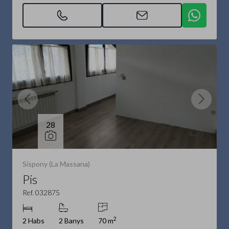
28
Sispony (La Massana)
Pis
Ref. 032875
2
2 Habs
2 Banys
70 m