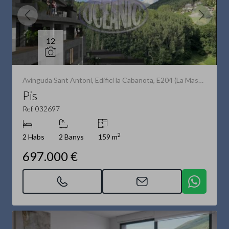
12
Avinguda Sant Antoni, Edifici la Cabanota, E204 (La Massana)
Pis
Ref. 032697
2
2 Habs
2 Banys
159 m
697.000 €