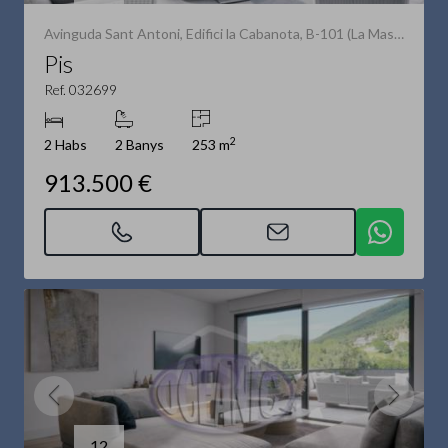
Avinguda Sant Antoni, Edifici la Cabanota, B-101 (La Massana)
Pis
Ref. 032699
2
2 Habs
2 Banys
253 m
913.500 €
12