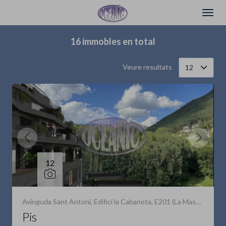
Filtrar
Ordena
16 immobles en total
Veure resultats
12
12
Avinguda Sant Antoni, Edifici la Cabanota, E201 (La Massana)
Pis