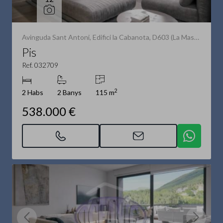
Avinguda Sant Antoni, Edifici la Cabanota, D603 (La Massana)
Pis
Ref. 032709
2
2 Habs
2 Banys
115 m
538.000 €