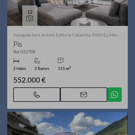
12
Avinguda Sant Antoni, Edifici la Cabanota, D503 (La Massana)
Pis
Ref. 032708
2
2 Habs
2 Banys
115 m
552.000 €