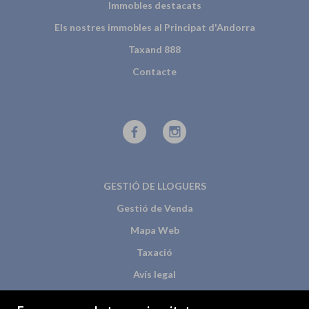
Immobles destacats
Els nostres immobles al Principat d'Andorra
Taxand 888
Contacte
GESTIÓ DE LLOGUERS
Gestió de Venda
Mapa Web
Taxació
Avís legal
Lloguer/Patrimoni