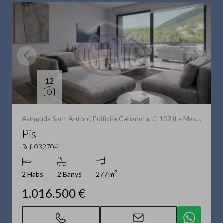
12
Avinguda Sant Antoni, Edifici la Cabanota, C-102 (La Massana)
Pis
Ref. 032704
2
2 Habs
2 Banys
277 m
1.016.500 €