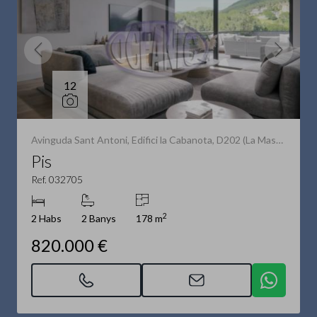
12
Avinguda Sant Antoni, Edifici la Cabanota, D202 (La Massana)
Pis
Ref. 032705
2
2 Habs
2 Banys
178 m
820.000 €