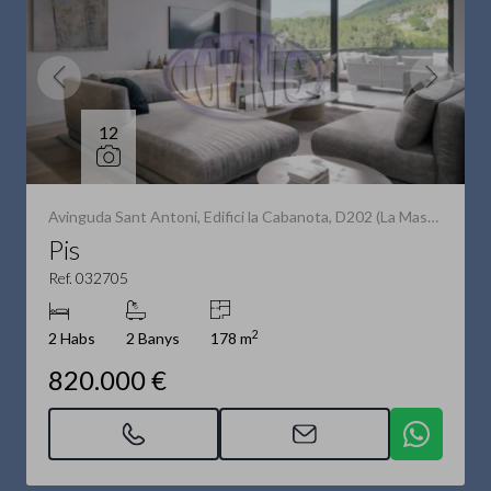
12
Avinguda Sant Antoni, Edifici la Cabanota, D202 (La Massana)
Pis
Ref. 032705
2
2 Habs
2 Banys
178 m
820.000 €