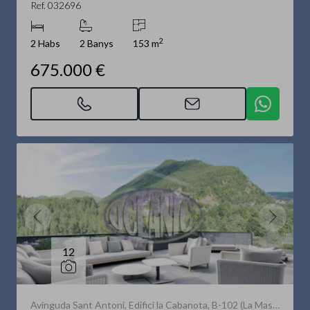
Ref. 032696
2
2 Habs
2 Banys
153 m
675.000 €
12
Avinguda Sant Antoni, Edifici la Cabanota, B-102 (La Massana)