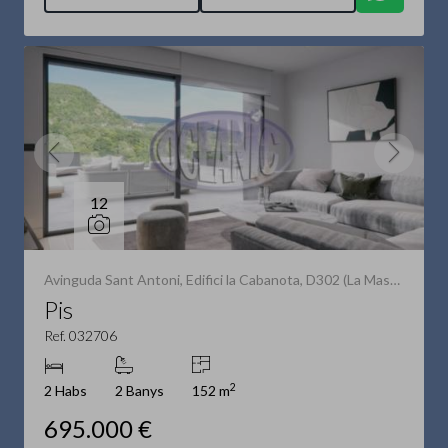
12
Avinguda Sant Antoni, Edifici la Cabanota, D302 (La Massana)
Pis
Ref. 032706
2
2 Habs
2 Banys
152 m
695.000 €