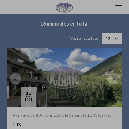
Filtrar
Ordena
16 immobles en total
Veure resultats
12
12
Avinguda Sant Antoni, Edifici la Cabanota, E201 (La Massana)
Pis