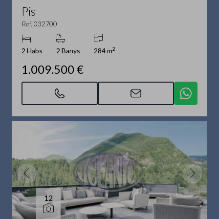
Pis
Ref. 032700
2
2 Habs
2 Banys
284 m
1.009.500 €
12