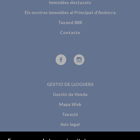
Immobles destacats
Els nostres immobles al Principat d'Andorra
Taxand 888
Contacte
GESTIÓ DE LLOGUERS
Gestió de Venda
Mapa Web
Taxació
Avís legal
Lloguer/Patrimoni