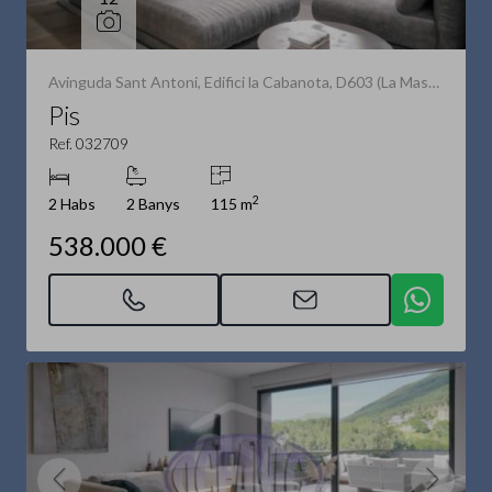
Avinguda Sant Antoni, Edifici la Cabanota, D603 (La Massana)
Pis
Ref. 032709
2
2 Habs
2 Banys
115 m
538.000 €