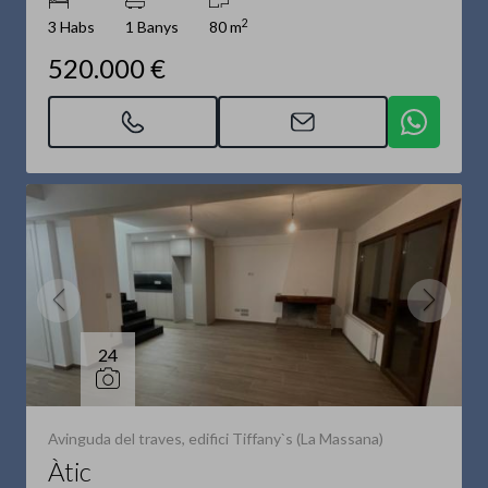
2
3 Habs
1 Banys
80 m
520.000 €
24
Avinguda del traves, edifici Tiffany`s (La Massana)
Àtic