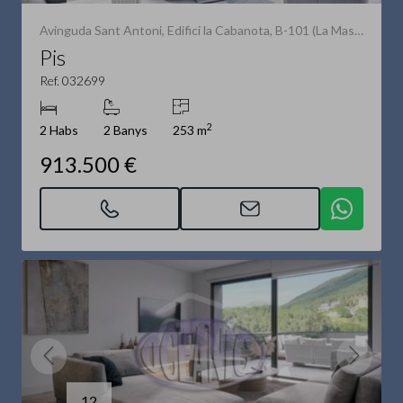
Avinguda Sant Antoni, Edifici la Cabanota, B-101 (La Massana)
Pis
Ref. 032699
2
2 Habs
2 Banys
253 m
913.500 €
12