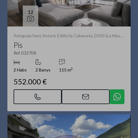
12
Avinguda Sant Antoni, Edifici la Cabanota, D503 (La Massana)
Pis
Ref. 032708
2
2 Habs
2 Banys
115 m
552.000 €