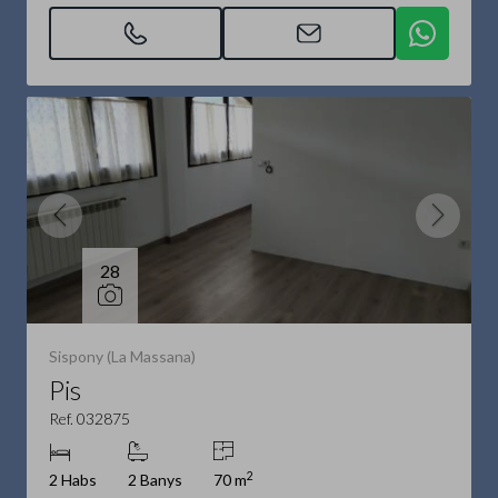
28
Sispony (La Massana)
Pis
Ref. 032875
2
2 Habs
2 Banys
70 m