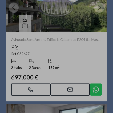
12
Avinguda Sant Antoni, Edifici la Cabanota, E204 (La Massana)
Pis
Ref. 032697
2
2 Habs
2 Banys
159 m
697.000 €