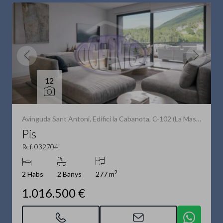
12
Avinguda Sant Antoni, Edifici la Cabanota, C-102 (La Massana)
Pis
Ref. 032704
2
2 Habs
2 Banys
277 m
1.016.500 €